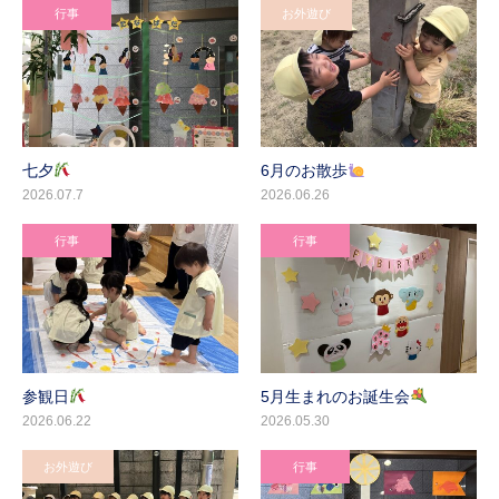
行事
お外遊び
七夕
6月のお散歩
2026.07.7
2026.06.26
行事
行事
参観日
5月生まれのお誕生会
2026.06.22
2026.05.30
お外遊び
行事