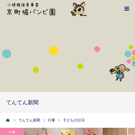
バンビ案内
1日の流れ
施設・設備
鴻池学園HPへ
てんてん新聞
てんてん新聞
アクセス・お問い合わせ
ーム
てんてん新聞
行事
子どもの日
行事