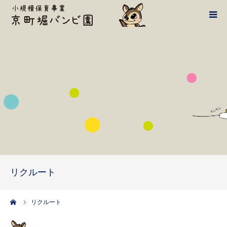
バンビ案内
1日の流れ
施設・設備
鴻池学園HPへ
てんてん新聞
リクルート
アクセス・お問い合わせ
ーム
リクルート