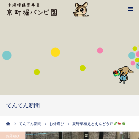
バンビ案内
1日の流れ
施設・設備
鴻池学園HPへ
てんてん新聞
てんてん新聞
アクセス・お問い合わせ
ーム
てんてん新聞
お外遊び
夏野菜植えとえんどう豆
お外遊び