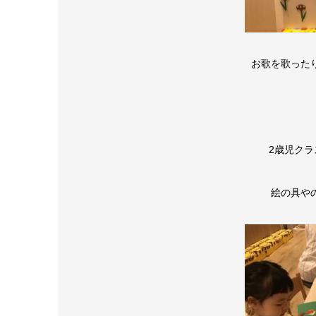
お歌を歌った
2歳児ク
絵の具や