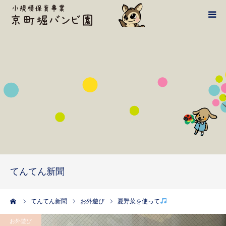
バンビ案内
1日の流れ
施設・設備
鴻池学園HPへ
てんてん新聞
てんてん新聞
アクセス・お問い合わせ
ーム
てんてん新聞
お外遊び
夏野菜を使って
お外遊び