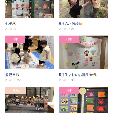
七夕
6月のお散歩
2026.07.7
2026.06.26
行事
行事
参観日
5月生まれのお誕生会
2026.06.22
2026.05.30
お外遊び
行事