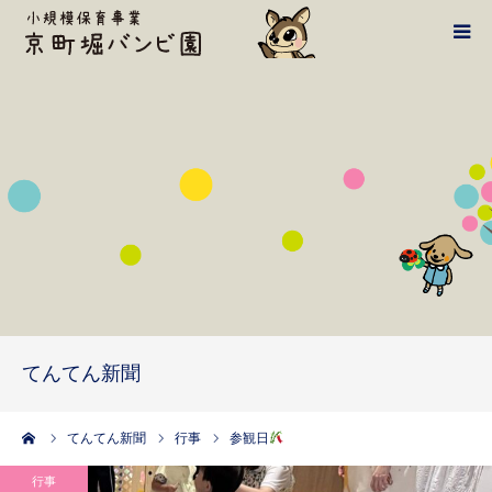
バンビ案内
1日の流れ
施設・設備
鴻池学園HPへ
てんてん新聞
てんてん新聞
アクセス・お問い合わせ
ーム
てんてん新聞
行事
参観日
行事