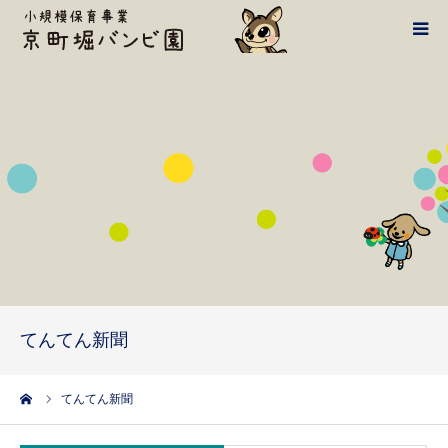
バンビ案内
1日の流れ
施設・設備
鴻池学園HPへ
てんてん新聞
てんてん新聞
アクセス・お問い合わせ
ーム
てんてん新聞