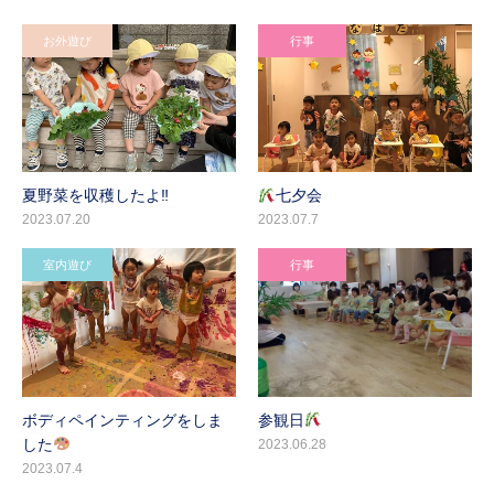
お外遊び
行事
夏野菜を収穫したよ‼
七夕会
2023.07.20
2023.07.7
室内遊び
行事
ボディペインティングをしま
参観日
した
2023.06.28
2023.07.4