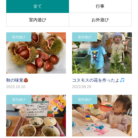
全て
行事
室内遊び
お外遊び
室内遊び
室内遊び
秋の味覚
コスモスの花を作ったよ
2023.10.10
2023.09.29
室内遊び
室内遊び