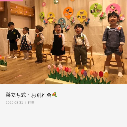
巣立ち式・お別れ会
2025.03.31
行事