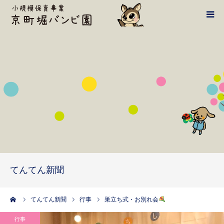
バンビ案内
1日の流れ
施設・設備
鴻池学園HPへ
てんてん新聞
てんてん新聞
アクセス・お問い合わせ
ーム
てんてん新聞
行事
巣立ち式・お別れ会
行事