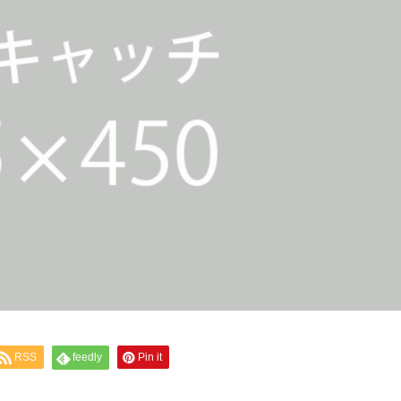
RSS
feedly
Pin it